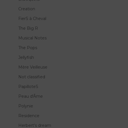
Creation
FierS à Cheval
The Big R
Musical Notes
The Pops
Jellyfish
Mère Veilleuse
Not classified
PapilloteS
Peau d'Âme
Polynie
Residence
Herbert's dream